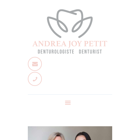
Accueil
À propos
Services
Équipe
Nous joindre
Poser une question
Nouvelles
EN